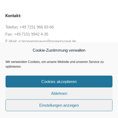
Kontakt:
Telefon: +49 7151 966 83-66
Fax: +49 7151 9942 4-35
E-Mail: g.bronnenmayer@mgpersonal.de
Cookie-Zustimmung verwalten
Wir verwenden Cookies, um unsere Website und unseren Service zu
optimieren.
MG Personal Consulting GmbH
•
Websiteentwicklung: silversailor
footer
Cookies akzeptieren
Ablehnen
Einstellungen anzeigen